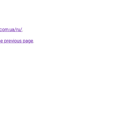
.com.ua/ru/
.
he previous page
.